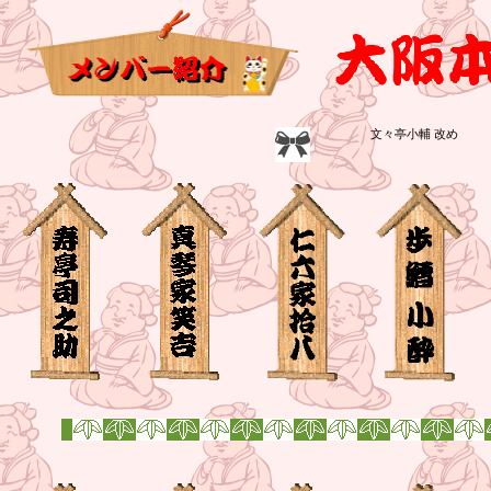
文々亭小輔 改め