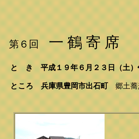
一 鶴 寄 席
第６回
と き 平成１９年６月２３日（土）
ところ 兵庫県豊岡市出石町
郷土蕎