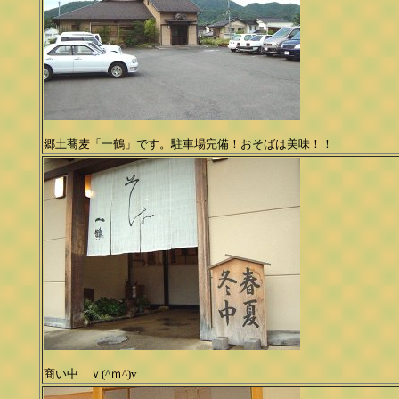
郷土蕎麦「一鶴」です。駐車場完備！
おそばは美味！！
商い中 ｖ(^ｍ^)v