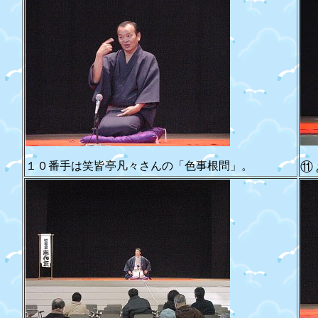
１０番手は笑皆亭凡々さんの「色事根問」。
⑪