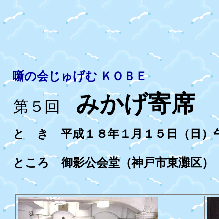
噺の会じゅげむ ＫＯＢＥ
みかげ寄席
第５回
と き 平成１８年１月１５日（日）
ところ 御影公会堂（神戸市東灘区）