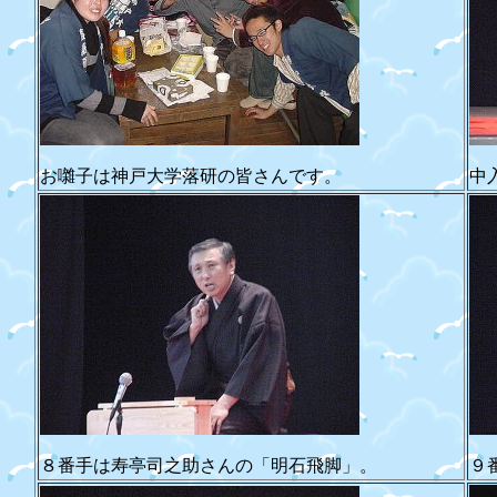
お囃子は神戸大学落研の皆さんです。
中
８番手は寿亭司之助さんの「明石飛脚」。
９