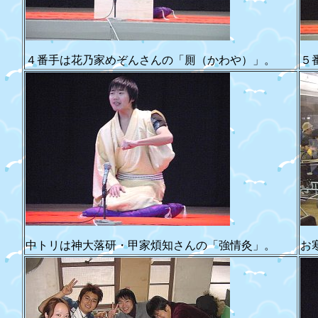
４番手は花乃家めぞんさんの「厠（かわや）」。
５
中トリは神大落研・甲家煩知さんの「強情灸」。
お