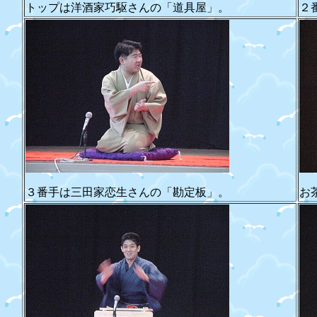
トップは洋酒家巧駆さんの「道具屋」。
２
３番手は三田家恋生さんの「勘定板」。
お