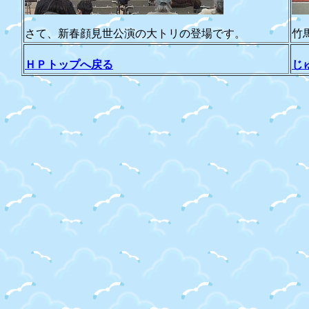
さて、新春顔見世公演の大トリの登場です。
竹
ＨＰトップへ戻る
じ