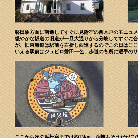
磐田駅方面に南進してすぐに見附宿の西木戸のモニュメ
緩やかな坂道の旧道が一旦大通りから分岐してすぐに合
が、旧東海道は駅前を右折し西進するのでこの日はここ
いえる駅前はジュビロ磐田一色、歩道の各所に選手のサ
ここから次の浜松宿までは約13km、距離もそうだが