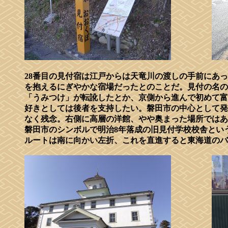
28番目の見付宿は江戸からは天竜川の渡しの手前にあっ
を抱えるにぎやかな宿場だったとのことだ。見付の名の
「うみつけ」が転訛したとか、京側から進んで初めて富
好きとしては後者を支持したい。磐田市の中心として発
なく残念。右側に高層の洋館、やや奥まった場所ではあ
磐田市のシンボルで明治8年落成の旧見付学校校舎とい
ルートは南に向かい左折、これを直進すると東海道のバ