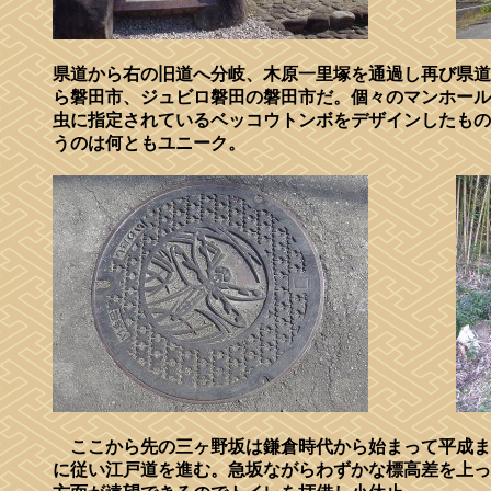
県道から右の旧道へ分岐、木原一里塚を通過し再び県道
ら磐田市、ジュビロ磐田の磐田市だ。個々のマンホール
虫に指定されているベッコウトンボをデザインしたもの
うのは何ともユニーク。
ここから先の三ヶ野坂は鎌倉時代から始まって平成ま
に従い江戸道を進む。急坂ながらわずかな標高差を上っ