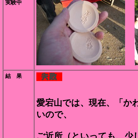
実験中
結 果
愛宕山では、現在、「か
いので、
ご近所（といっても、少