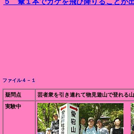
５ 傘１本でガケを飛び降りることが
ファイル４－１
疑問点
芸者衆を引き連れて物見遊山で登れる
実験中