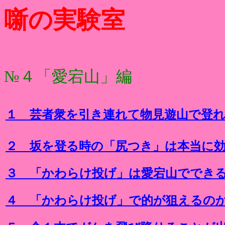
噺の実験室
№４「愛宕山」編
１ 芸者衆を引き連れて物見遊山で登
２ 坂を登る時の「尻つき」は本当に
３ 「かわらけ投げ」は愛宕山ででき
４ 「かわらけ投げ」で的が狙えるの